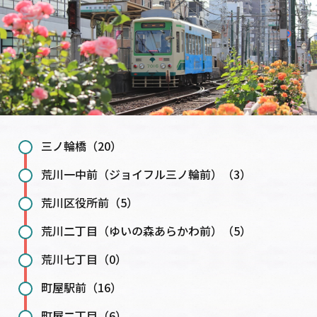
三ノ輪橋（20）
荒川一中前（ジョイフル三ノ輪前）（3）
荒川区役所前（5）
荒川二丁目（ゆいの森あらかわ前）（5）
荒川七丁目（0）
町屋駅前（16）
町屋二丁目（6）