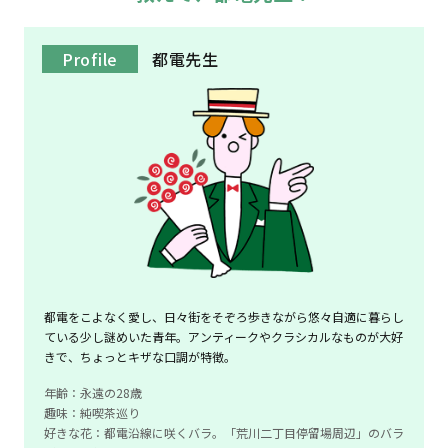
Profile
都電先生
都電をこよなく愛し、日々街をそぞろ歩きながら悠々自適に暮らし
ている少し謎めいた青年。アンティークやクラシカルなものが大好
きで、ちょっとキザな口調が特徴。
年齢：永遠の28歳
趣味：純喫茶巡り
好きな花：都電沿線に咲くバラ。「荒川二丁目停留場周辺」のバラ