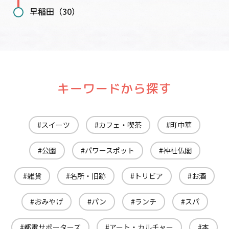
早稲田（30）
キーワードから探す
スイーツ
カフェ・喫茶
町中華
公園
パワースポット
神社仏閣
雑貨
名所・旧跡
トリビア
お酒
おみやげ
パン
ランチ
スパ
都電サポーターズ
アート・カルチャー
本