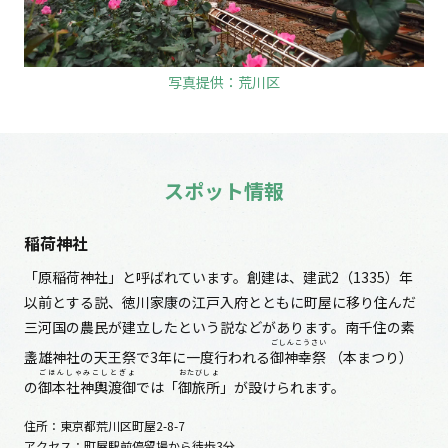
写真提供：荒川区
スポット情報
稲荷神社
「原稲荷神社」と呼ばれています。創建は、建武2（1335）年
以前とする説、徳川家康の江戸入府とともに町屋に移り住んだ
三河国の農民が建立したという説などがあります。南千住の素
ごしんこうさい
盞雄神社の天王祭で3年に一度行われる
御神幸祭
（本まつり）
ごほんしゃみこしとぎょ
おたびしょ
の
御本社神輿渡御
では「
御旅所
」が設けられます。
住所：東京都荒川区町屋2-8-7
アクセス：町屋駅前停留場から徒歩3分