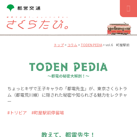
コ
ン
テ
ン
ツ
へ
ス
トップ
>
コラム
>
TODEN PEDIA
>
vol.6 町屋駅前
キ
ッ
プ
ちょっとキザで王子キャラの「都電先生」が、東京さくらトラ
ム（都電荒川線）に隠された秘密や知られざる魅力をレクチャ
ー
トリビア
町屋駅前停留場
教えて、都電先生！