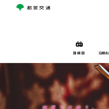
コ
ン
テ
ン
ツ
へ
ス
キ
ッ
路線図
沿線お
プ