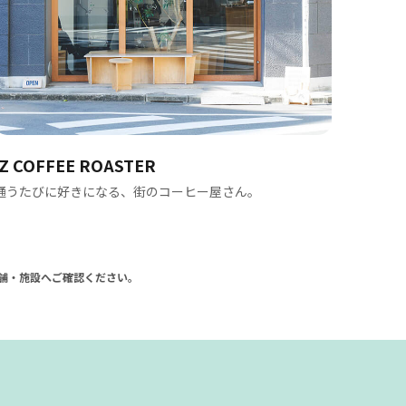
iZ COFFEE ROASTER
里葉
通うたびに好きになる、街のコーヒー屋さん。
本と緑
店舗・施設へご確認ください。