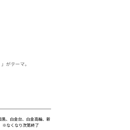
い。」がテーマ。
目黒、白金台、白金高輪、新
 ※なくなり次第終了