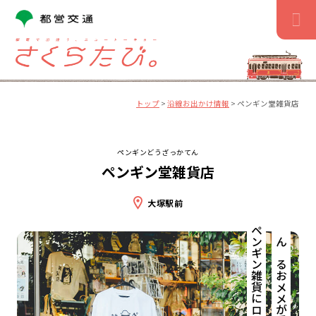
コ
ン
テ
ン
ツ
へ
ス
トップ
>
沿線お出かけ情報
>
ペンギン堂雑貨店
キ
ッ
プ
ペンギンどうざっかてん
ペンギン堂雑貨店
大塚駅前
ペンギン雑貨にロックオン。
まんまるおメメが愛らしい