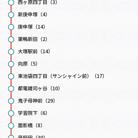
西ヶ原四丁目（3）
新庚申塚（4）
庚申塚（14）
巣鴨新田（2）
大塚駅前（14）
向原（5）
東池袋四丁目（サンシャイン前）（17）
都電雑司ヶ谷（10）
鬼子母神前（29）
学習院下（6）
面影橋（8）
早稲田（30）