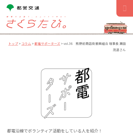
コ
ン
テ
ン
ツ
へ
ス
トップ
>
コラム
>
都電サポーターズ
>
vol.36 熊野前商店街振興組合 理事長 瀬田
キ
茂道さん
ッ
プ
都電沿線でボランティア活動をしている人を紹介！