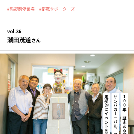
熊野前停留場
都電サポーターズ
vol.36
瀬田茂道
さん
定期的にイベントを開催
サンバカーニバル、ヨガなど
100年の歴史ある商店街。