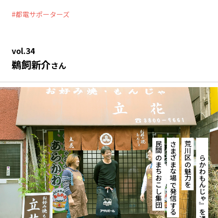
都電サポーターズ
vol.34
鵜飼新介
さん
民間のまちおこし集団
さまざまな場で発信する
荒川区の魅力を
『あらかわもんじゃ』を通して、