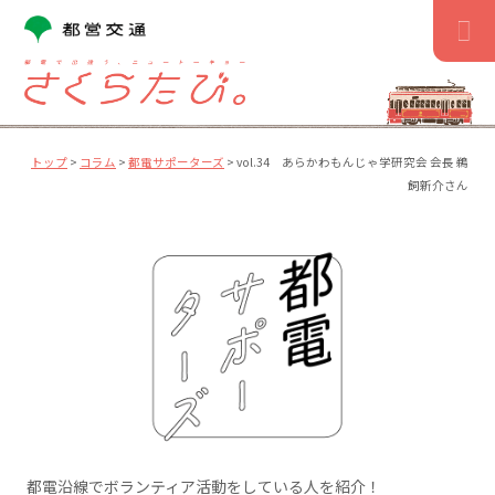
コ
ン
テ
ン
ツ
へ
ス
トップ
>
コラム
>
都電サポーターズ
>
vol.34 あらかわもんじゃ学研究会 会長 鵜
キ
飼新介さん
ッ
プ
都電沿線でボランティア活動をしている人を紹介！