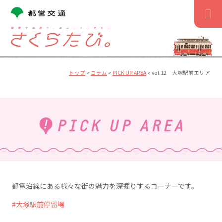
コ
ン
テ
ン
ツ
へ
ス
トップ
>
コラム
>
PICK UP AREA
>
vol.12 大塚駅前エリア
キ
ッ
プ
都電沿線にある様々な街の魅力を深掘りするコーナーです。
大塚駅前停留場