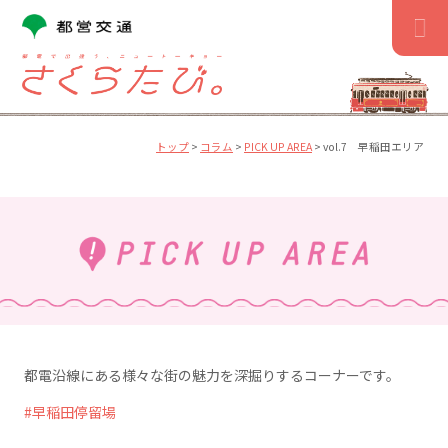
コ
ン
テ
ン
ツ
へ
ス
トップ
>
コラム
>
PICK UP AREA
>
vol.7 早稲田エリア
キ
ッ
プ
都電沿線にある様々な街の魅力を深掘りするコーナーです。
早稲田停留場