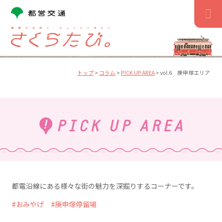
コ
ン
テ
ン
ツ
へ
ス
トップ
>
コラム
>
PICK UP AREA
>
vol.6 庚申塚エリア
キ
ッ
プ
都電沿線にある様々な街の魅力を深掘りするコーナーです。
おみやげ
庚申塚停留場