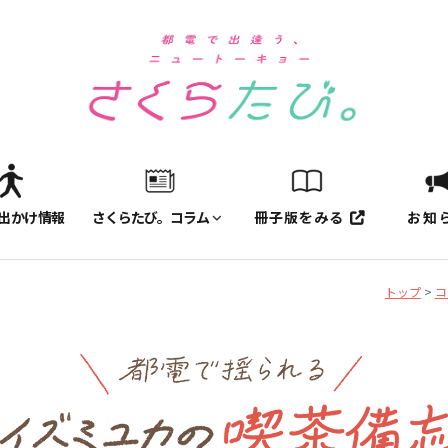
出かけ情報
さくらたび。コラム
冊子版をみる
お知
トップ
>
コ