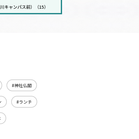
川キャンパス前）（15）
神社仏閣
ン
ランチ
本