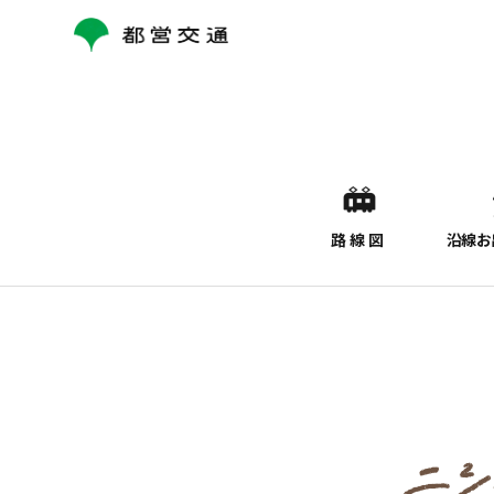
コ
ン
テ
ン
ツ
へ
ス
キ
ッ
路線図
沿線お
プ