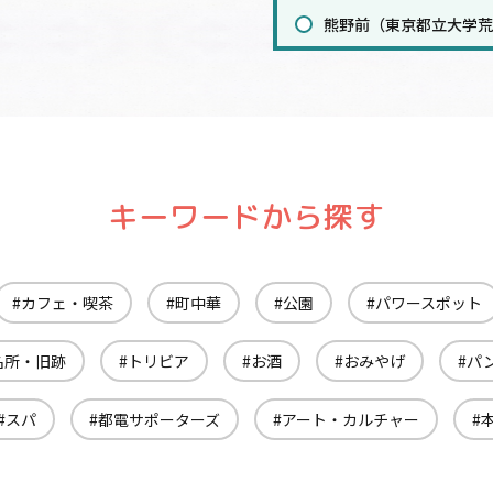
熊野前（東京都立大学荒
宮ノ前（6）
小台（9）
荒川遊園地前（10）
荒川車庫前（7）
梶原（3）
キーワードから探す
栄町（1）
王子駅前（17）
カフェ・喫茶
町中華
公園
パワースポット
飛鳥山（7）
滝野川一丁目（4）
名所・旧跡
トリビア
お酒
おみやげ
パ
西ヶ原四丁目（3）
新庚申塚（4）
スパ
都電サポーターズ
アート・カルチャー
庚申塚（14）
巣鴨新田（2）