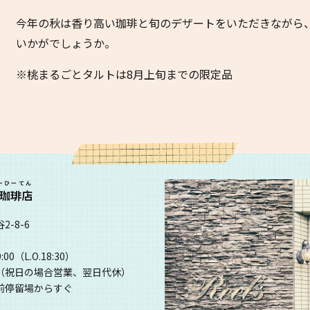
今年の秋は香り高い珈琲と旬のデザートをいただきながら
いかがでしょうか。
※桃まるごとタルトは8月上旬までの限定品
ーひーてん
具珈琲店
-8-6
1
00（L.O.18:30）
（祝日の場合営業、翌日代休）
前停留場からすぐ