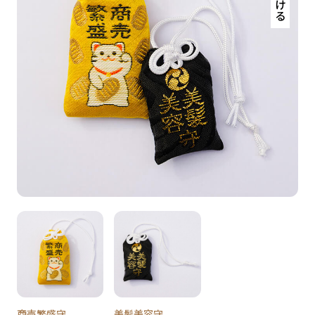
商売繁盛守
美髪美容守