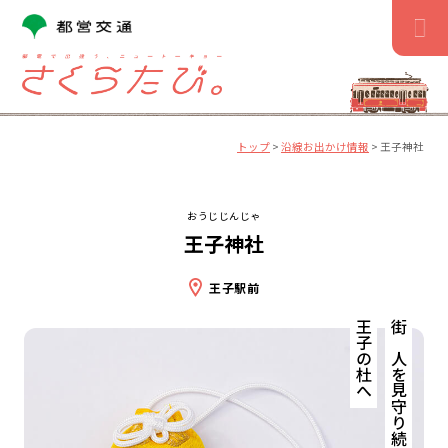
コ
ン
テ
ン
ツ
へ
ス
トップ
>
沿線お出かけ情報
>
王子神社
キ
ッ
プ
おうじじんじゃ
王子神社
王子駅前
王子の杜へ
街と人を見守り続ける