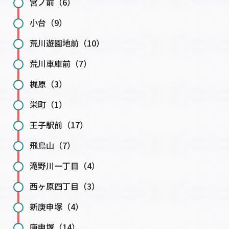
宮ノ前（6）
小台（9）
荒川遊園地前（10）
荒川車庫前（7）
梶原（3）
栄町（1）
王子駅前（17）
飛鳥山（7）
滝野川一丁目（4）
西ヶ原四丁目（3）
新庚申塚（4）
庚申塚（14）