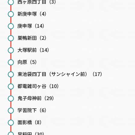
西ヶ原四丁目（3）
新庚申塚（4）
庚申塚（14）
巣鴨新田（2）
大塚駅前（14）
向原（5）
東池袋四丁目（サンシャイン前）（17）
都電雑司ヶ谷（10）
鬼子母神前（29）
学習院下（6）
面影橋（8）
早稲田（30）