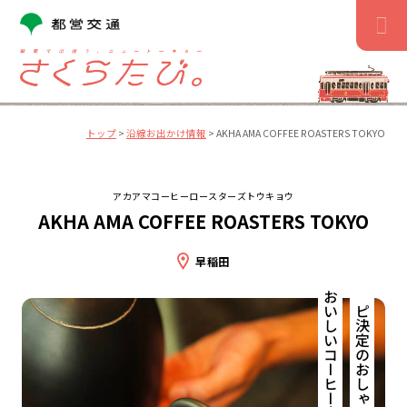
コ
ン
テ
ン
ツ
へ
ス
トップ
>
沿線お出かけ情報
>
AKHA AMA COFFEE ROASTERS TOKYO
キ
ッ
プ
アカアマコーヒーロースターズトウキョウ
AKHA AMA COFFEE ROASTERS TOKYO
早稲田
おいしいコーヒー店。
リピ決定のおしゃれで