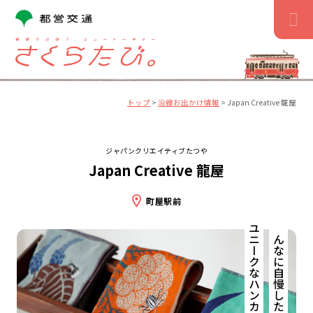
コ
ン
テ
ン
ツ
へ
ス
トップ
>
沿線お出かけ情報
>
Japan Creative 龍屋
キ
ッ
プ
ジャパンクリエイティブたつや
Japan Creative 龍屋
町屋駅前
ユニークなハンカチ、みっけ。
みんなに自慢したくなる