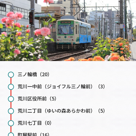
三ノ輪橋（20）
荒川一中前（ジョイフル三ノ輪前）（3）
荒川区役所前（5）
荒川二丁目（ゆいの森あらかわ前）（5）
荒川七丁目（0）
町屋駅前（16）