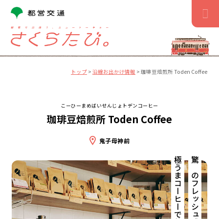
コ
ン
テ
ン
ツ
へ
ス
トップ
>
沿線お出かけ情報
>
珈琲豆焙煎所 Toden Coffee
キ
ッ
プ
こーひーまめばいせんじょトデンコーヒー
珈琲豆焙煎所 Toden Coffee
鬼子母神前
極うまコーヒーで贅沢時間。
驚きのフレッシュ感！