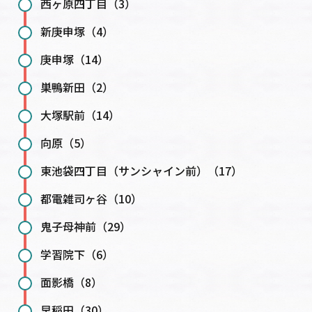
西ヶ原四丁目（3）
新庚申塚（4）
庚申塚（14）
巣鴨新田（2）
大塚駅前（14）
向原（5）
東池袋四丁目（サンシャイン前）（17）
都電雑司ヶ谷（10）
鬼子母神前（29）
学習院下（6）
面影橋（8）
早稲田（30）