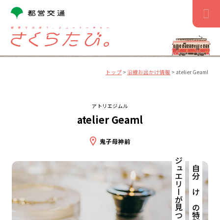
コ
ン
テ
ン
ツ
へ
ス
トップ
>
沿線お出かけ情報
>
atelier Geaml
キ
ッ
プ
アトリエジムル
atelier Geaml
鬼子母神前
ジュエリーが見つかる場所。
〝自分だけ〟の特別な