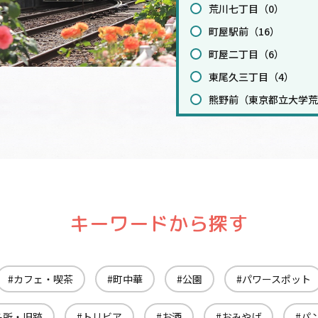
荒川七丁目（0）
町屋駅前（16）
町屋二丁目（6）
東尾久三丁目（4）
熊野前（東京都立大学荒
宮ノ前（6）
小台（9）
荒川遊園地前（10）
荒川車庫前（7）
梶原（3）
キーワードから探す
栄町（1）
王子駅前（17）
カフェ・喫茶
町中華
公園
パワースポット
飛鳥山（7）
滝野川一丁目（4）
名所・旧跡
トリビア
お酒
おみやげ
パ