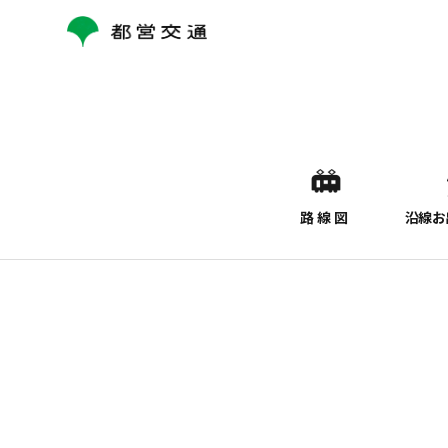
コ
ン
テ
ン
ツ
へ
ス
キ
ッ
路線図
沿線お
プ