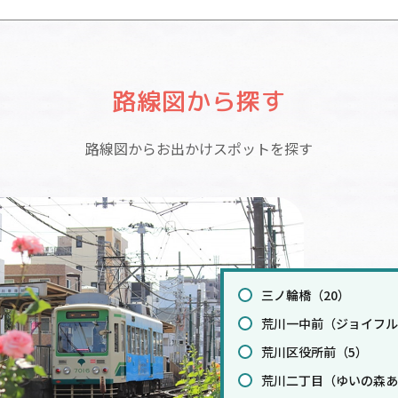
路線図から探す
路線図からお出かけスポットを探す
三ノ輪橋（20）
荒川一中前（ジョイフル
荒川区役所前（5）
荒川二丁目（ゆいの森あ