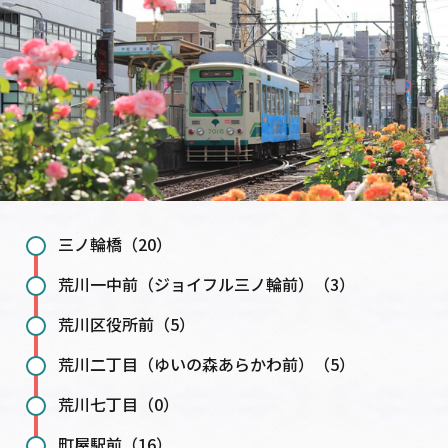
三ノ輪橋（20）
荒川一中前（ジョイフル三ノ輪前）（3）
荒川区役所前（5）
荒川二丁目（ゆいの森あらかわ前）（5）
荒川七丁目（0）
町屋駅前（16）