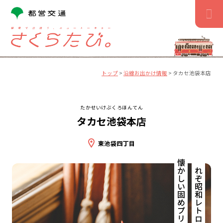
コ
ン
テ
ン
ツ
へ
ス
トップ
>
沿線お出かけ情報
>
タカセ池袋本店
キ
ッ
プ
たかせいけぶくろほんてん
タカセ池袋本店
東池袋四丁目
懐かしい固めプリンにきゅん。
これぞ昭和レトロの代表格！