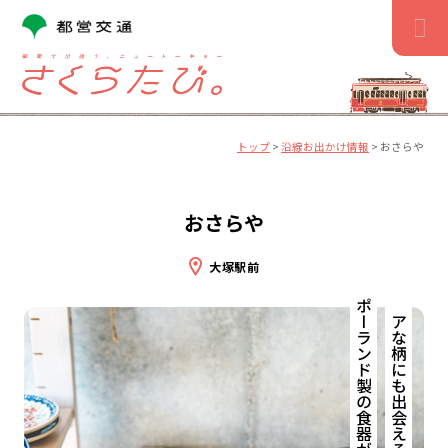
コ
ン
テ
ン
ツ
へ
ス
トップ
>
沿線お出かけ情報
>
おさらや
キ
ッ
プ
おさらや
大塚駅前
ポーランド製の食器がずらり！
レアな柄にも出会える