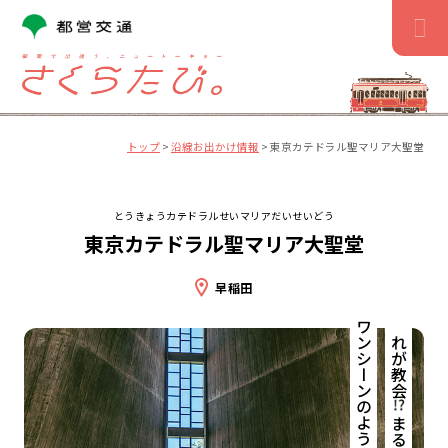
コ
ン
テ
ン
ツ
へ
ス
トップ
>
沿線お出かけ情報
>
東京カテドラル聖マリア大聖堂
キ
ッ
プ
とうきょうカテドラルせいマリアだいせいどう
東京カテドラル聖マリア大聖堂
早稲田
ワンシーンのような世界。
これが教会