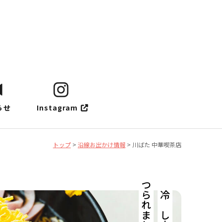
らせ
Instagram
トップ
>
沿線お出かけ情報
>
川ばた 中華喫茶店
つられました。