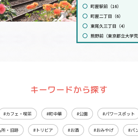
町屋駅前（16）
町屋二丁目（6）
東尾久三丁目（4）
熊野前（東京都立大学荒
宮ノ前（6）
小台（9）
荒川遊園地前（10）
荒川車庫前（7）
梶原（3）
キーワードから探す
栄町（1）
王子駅前（17）
カフェ・喫茶
町中華
公園
パワースポット
飛鳥山（7）
滝野川一丁目（4）
名所・旧跡
トリビア
お酒
おみやげ
パ
西ヶ原四丁目（3）