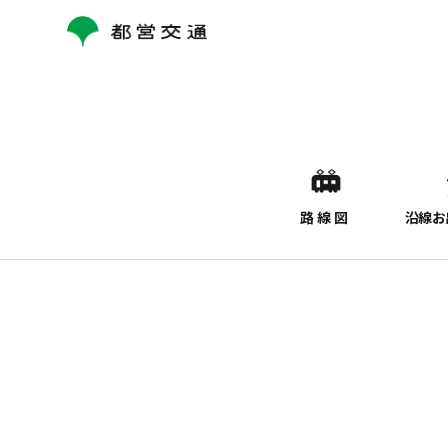
コ
ン
テ
ン
ツ
へ
ス
キ
ッ
路線図
沿線お
プ